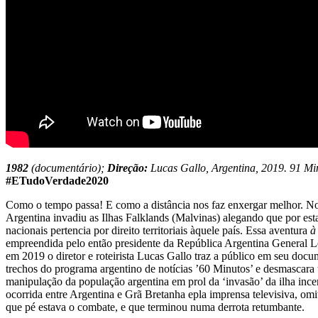
1982
(documentário);
Direção:
Lucas Gallo, Argentina, 2019. 91 Mi
#ETudoVerdade2020
Como o tempo passa! E como a distância nos faz enxergar melhor. N
Argentina invadiu as Ilhas Falklands (Malvinas) alegando que por est
nacionais pertencia por direito territoriais àquele país. Essa aventura
à
empreendida pelo então presidente da República Argentina General Le
em 2019 o diretor e roteirista Lucas Gallo traz a público em seu doc
trechos do programa argentino de notícias ’60 Minutos’ e desmascara 
manipulação da população argentina em prol da ‘invasão’ da ilha ince
ocorrida entre Argentina e Grã Bretanha epla imprensa televisiva, omi
que pé estava o combate, e que terminou numa derrota retumbante.