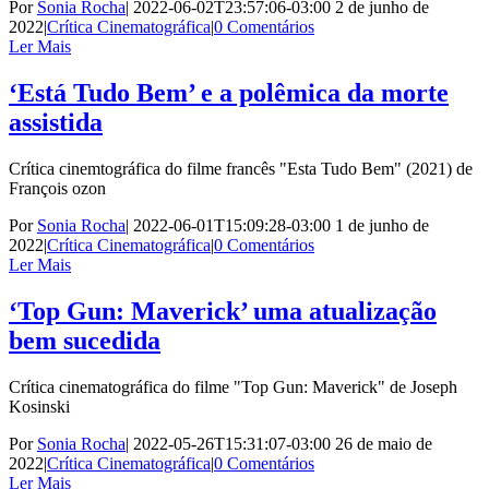
Por
Sonia Rocha
|
2022-06-02T23:57:06-03:00
2 de junho de
2022
|
Crítica Cinematográfica
|
0 Comentários
Ler Mais
‘Está Tudo Bem’ e a polêmica da morte
assistida
Crítica cinemtográfica do filme francês "Esta Tudo Bem" (2021) de
François ozon
Por
Sonia Rocha
|
2022-06-01T15:09:28-03:00
1 de junho de
2022
|
Crítica Cinematográfica
|
0 Comentários
Ler Mais
‘Top Gun: Maverick’ uma atualização
bem sucedida
Crítica cinematográfica do filme "Top Gun: Maverick" de Joseph
Kosinski
Por
Sonia Rocha
|
2022-05-26T15:31:07-03:00
26 de maio de
2022
|
Crítica Cinematográfica
|
0 Comentários
Ler Mais