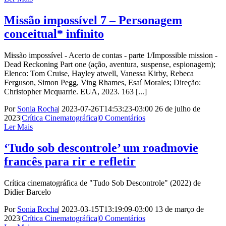
Missão impossível 7 – Personagem
conceitual* infinito
Missão impossível - Acerto de contas - parte 1/Impossible mission -
Dead Reckoning Part one (ação, aventura, suspense, espionagem);
Elenco: Tom Cruise, Hayley atwell, Vanessa Kirby, Rebeca
Ferguson, Simon Pegg, Ving Rhames, Esaí Morales; Direção:
Christopher Mcquarrie. EUA, 2023. 163 [...]
Por
Sonia Rocha
|
2023-07-26T14:53:23-03:00
26 de julho de
2023
|
Crítica Cinematográfica
|
0 Comentários
Ler Mais
‘Tudo sob descontrole’ um roadmovie
francês para rir e refletir
Crítica cinematográfica de "Tudo Sob Descontrole" (2022) de
Didier Barcelo
Por
Sonia Rocha
|
2023-03-15T13:19:09-03:00
13 de março de
2023
|
Crítica Cinematográfica
|
0 Comentários