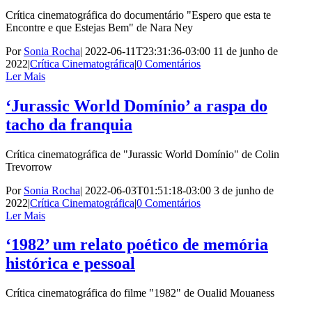
Crítica cinematográfica do documentário "Espero que esta te
Encontre e que Estejas Bem" de Nara Ney
Por
Sonia Rocha
|
2022-06-11T23:31:36-03:00
11 de junho de
2022
|
Crítica Cinematográfica
|
0 Comentários
Ler Mais
‘Jurassic World Domínio’ a raspa do
tacho da franquia
Crítica cinematográfica de "Jurassic World Domínio" de Colin
Trevorrow
Por
Sonia Rocha
|
2022-06-03T01:51:18-03:00
3 de junho de
2022
|
Crítica Cinematográfica
|
0 Comentários
Ler Mais
‘1982’ um relato poético de memória
histórica e pessoal
Crítica cinematográfica do filme "1982" de Oualid Mouaness