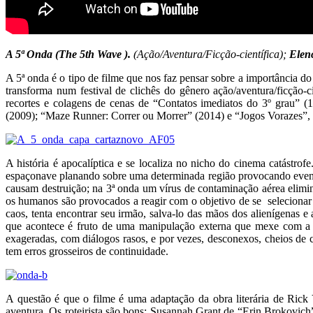
A 5ª Onda (The 5th Wave ).
(Ação/Aventura/Ficção-científica);
Elen
A 5ª onda é o tipo de filme que nos faz pensar sobre a importância do
transforma num festival de clichês do gênero ação/aventura/ficção-c
recortes e colagens de cenas de “Contatos imediatos do 3º grau”
(2009); “Maze Runner: Correr ou Morrer” (2014) e “Jogos Vorazes”, 
A história é apocalíptica e se localiza no nicho do cinema catástro
espaçonave planando sobre uma determinada região provocando evento
causam destruição; na 3ª onda um vírus de contaminação aérea elimin
os humanos são provocados a reagir com o objetivo de se selecionar
caos, tenta encontrar seu irmão, salva-lo das mãos dos alienígenas
que acontece é fruto de uma manipulação externa que mexe com a n
exageradas, com diálogos rasos, e por vezes, desconexos, cheios de cl
tem erros grosseiros de continuidade.
A questão é que o filme é uma adaptação da obra literária de Ric
aventura. Os roteirista são bons: Susannah Grant de “Erin Brokovich