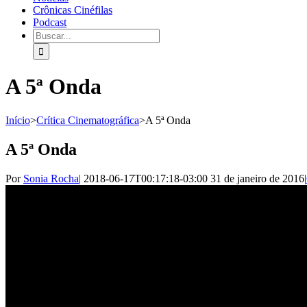
Crônicas Cinéfilas
Podcast
A 5ª Onda
Início
>
Crítica Cinematográfica
>
A 5ª Onda
A 5ª Onda
Por
Sonia Rocha
|
2018-06-17T00:17:18-03:00
31 de janeiro de 2016
|