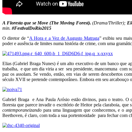
A Floresta que se Move (The Moving Forest).
(Drama/Thriller);
El
min.
#FestivalDoRio2015
O diretor de “
A Hora e a Vez de Augusto Matraga
” exibiu seu mai
poder e ausência de limites numa história de crime, com uma gramát
Elias (Gabriel Braga Nunes) é um alto executivo de um banco que apó
trabalha, e que um dia viria a ser seu presidente, mancomuna com sua 
paz os assolam. Se vendo, então, em vias de serem descobertos comet
século XVII se pretende contemporâneo. Embora em seu arcabouço o sej
Gabriel Braga e Ana Paula Arósio estão divinos, para o teatro. O qu
floresta que parece invadir o escritório de Heitor pela claraboia, q
contemporaneizando
para uma linguagem que conhecemos, e o aspect
Beethoven, é claro, com toda a sua portentosidade para fechar com c