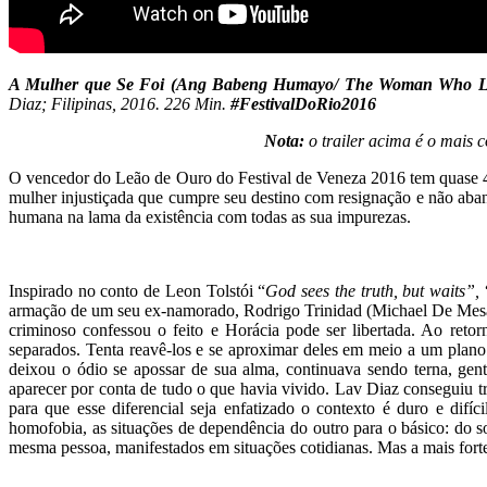
A Mulher que Se Foi (Ang Babeng Humayo/ The Woman Who L
Diaz; Filipinas, 2016. 226 Min.
#FestivalDoRio2016
Nota:
o trailer acima é o mais 
O vencedor do Leão de Ouro do Festival de Veneza 2016 tem quase 4 
mulher injustiçada que cumpre seu destino com resignação e não aband
humana na lama da existência com todas as sua impurezas.
Inspirado no conto de Leon Tolstói “
God sees the truth, but waits”,
armação de um seu ex-namorado, Rodrigo Trinidad (Michael De Mesa) 
criminoso confessou o feito e Horácia pode ser libertada. Ao ret
separados. Tenta reavê-los e se aproximar deles em meio a um plano 
deixou o ódio se apossar de sua alma, continuava sendo terna, gentil
aparecer por conta de tudo o que havia vivido. Lav Diaz conseguiu tr
para que esse diferencial seja enfatizado o contexto é duro e difíc
homofobia, as situações de dependência do outro para o básico: do s
mesma pessoa, manifestados em situações cotidianas. Mas a mais forte