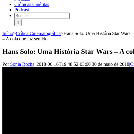
Crônicas Cinéfilas
Podcast
Início
>
Crítica Cinematográfica
>
Hans Solo: Uma História Star Wars
– A cola que faz sentido
Hans Solo: Uma História Star Wars – A col
Por
Sonia Rocha
|
2018-06-16T19:48:52-03:00
30 de maio de 2018
|
C