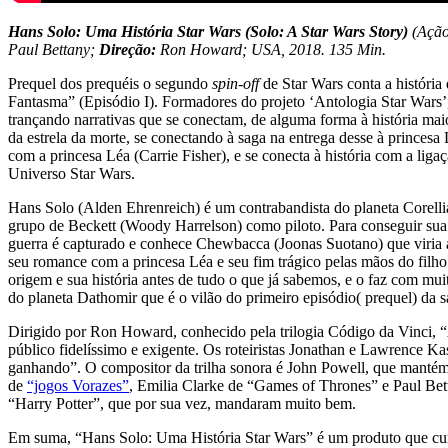
Hans Solo: Uma História Star Wars (Solo: A Star Wars Story)
(Ação
Paul Bettany;
Direção:
Ron Howard; USA, 2018. 135 Min.
Prequel dos prequéis o segundo
spin-off
de Star Wars conta a históri
Fantasma” (Episódio I). Formadores do projeto ‘Antologia Star Wars’
trançando narrativas que se conectam, de alguma forma à história ma
da estrela da morte, se conectando à saga na entrega desse à princesa
com a princesa Léa (Carrie Fisher), e se conecta à história com a li
Universo Star Wars.
Hans Solo (Alden Ehrenreich) é um contrabandista do planeta Corellia,
grupo de Beckett (Woody Harrelson) como piloto. Para conseguir sua
guerra é capturado e conhece Chewbacca (Joonas Suotano) que viria a 
seu romance com a princesa Léa e seu fim trágico pelas mãos do fil
origem e sua história antes de tudo o que já sabemos, e o faz com m
do planeta Dathomir que é o vilão do primeiro episódio( prequel) da s
Dirigido por Ron Howard, conhecido pela trilogia Código da Vinci,
público fidelíssimo e exigente. Os roteiristas Jonathan e Lawrence
ganhando”. O compositor da trilha sonora é John Powell, que manté
de
“jogos Vorazes”
, Emilia Clarke de “Games of Thrones” e Paul Be
“Harry Potter”, que por sua vez, mandaram muito bem.
Em suma, “Hans Solo: Uma História Star Wars” é um produto que cump