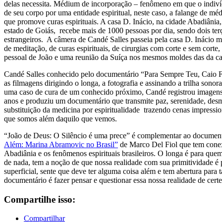
delas necessita. Médium de incorporação – fenômeno em que o indiví
de seu corpo por uma entidade espiritual, neste caso, a falange de mé
que promove curas espirituais. A casa D. Inácio, na cidade Abadiânia, 
estado de Goiás, recebe mais de 1000 pessoas por dia, sendo dois ter
estrangeiros. A câmera de Candé Salles passeia pela casa D. Inácio 
de meditação, de curas espirituais, de cirurgias com corte e sem corte,
pessoal de João e uma reunião da Suíça nos mesmos moldes das da ca
Candé Salles conhecido pelo documentário “Para Sempre Teu, Caio F
as filmagens dirigindo o longa, a fotografia e assinando a trilha sonor
uma caso de cura de um conhecido próximo, Candé registrou imagens
anos e produziu um documentário que transmite paz, serenidade, desmi
substituição da medicina por espiritualidade trazendo cenas impressio
que somos além daquilo que vemos.
“João de Deus: O Silêncio é uma prece” é complementar ao documen
Além: Marina Abramovic no Brasil”
de Marco Del Fiol que tem cone
Abadiânia e os fenômenos espirituais brasileiros. O longa é para que
de nada, tem a noção de que nossa realidade com sua primitividade é
superficial, sente que deve ter alguma coisa além e tem abertura para 
documentário é fazer pensar e questionar essa nossa realidade de certe
Compartilhe isso:
Compartilhar