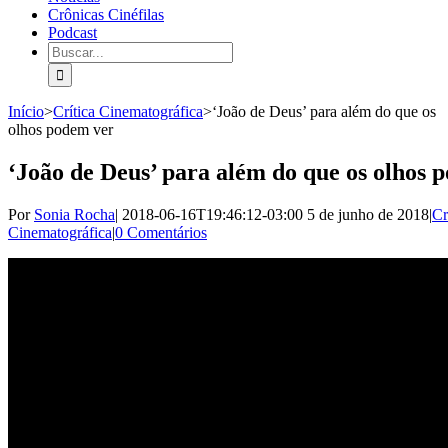
Crônicas Cinéfilas
Podcast
Início
>
Crítica Cinematográfica
>
‘João de Deus’ para além do que os
olhos podem ver
‘João de Deus’ para além do que os olhos 
Por
Sonia Rocha
|
2018-06-16T19:46:12-03:00
5 de junho de 2018
|
Cr
Cinematográfica
|
0 Comentários