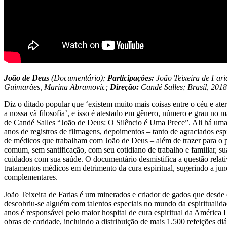
João de Deus
(Documentário);
Participações:
João Teixeira de Fari
Guimarães, Marina Abramovic;
Direção:
Candé Salles; Brasil, 2018
Diz o ditado popular que ‘existem muito mais coisas entre o céu e ate
a nossa vã filosofia’, e isso é atestado em gênero, número e grau no m
de Candé Salles “João de Deus: O Silêncio é Uma Prece”. Ali há uma
anos de registros de filmagens, depoimentos – tanto de agraciados es
de médicos que trabalham com João de Deus – além de trazer para o
comum, sem santificação, com seu cotidiano de trabalho e familiar, su
cuidados com sua saúde. O documentário desmistifica a questão relat
tratamentos médicos em detrimento da cura espiritual, sugerindo a ju
complementares.
João Teixeira de Farias é um minerados e criador de gados que desde
descobriu-se alguém com talentos especiais no mundo da espiritualida
anos é responsável pelo maior hospital de cura espiritual da América L
obras de caridade, incluindo a distribuição de mais 1.500 refeições di