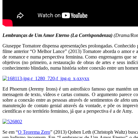
Lembranças de Um Amor Eterno (La Corrispondenza)
(Drama/Ro
Giuseppe Tornatore dispensa apresentações prolongadas. Conhecido 
filme anterior “O Melhor Lance” (2013) Tornatore aborda o amor e
de romance e numa perspectiva feminina. Como engrenagens que se co
objetivos (no primeiro, a restauração de obras de artes e seus ind
conhecimento blindado, numa história sobre conexão entre um homem
Ed Phoerum (Jeremy Irons) é um astrofísico famoso que mantém um
mensagem de texto, vídeos e cartas comuns. O argumento parece corr
sobre a conexão entre as pessoas através de sentimentos de afeto u
manutenção de contato genial através da vontade, e põe os imprevi
científicas e no território feminino, já que a perspectiva é a de Amy.
Se em “
O Teorema Zero
” (2013) Qohen Leth (Christoph Waltz) busc
um ludismo incomum. Em “Lembranças de Um Amor Eterno” o descontr