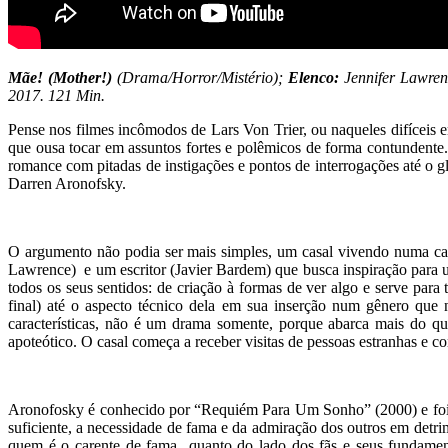
Mãe! (Mother!)
(Drama/Horror/Mistério);
Elenco:
Jennifer Lawren
2017. 121 Min.
Pense nos filmes incômodos de Lars Von Trier, ou naqueles difíceis 
que ousa tocar em assuntos fortes e polêmicos de forma contundente. 
romance com pitadas de instigações e pontos de interrogações até o g
Darren Aronofsky.
O argumento não podia ser mais simples, um casal vivendo numa casa 
Lawrence) e um escritor (Javier Bardem) que busca inspiração para 
todos os seus sentidos: de criação à formas de ver algo e serve para
final) até o aspecto técnico dela em sua inserção num gênero que 
características, não é um drama somente, porque abarca mais do qu
apoteótico. O casal começa a receber visitas de pessoas estranhas e c
Aronofosky é conhecido por “Requiém Para Um Sonho” (2000) e foi in
suficiente, a necessidade de fama e da admiração dos outros em detri
quem é o carente de fama quanto do lado dos fãs e seus fundamen