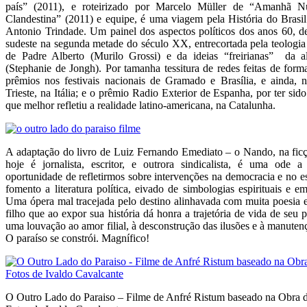
país” (2011), e roteirizado por Marcelo Müller de “Amanhã N
Clandestina” (2011) e equipe, é uma viagem pela História do Brasil 
Antonio Trindade. Um painel dos aspectos políticos dos anos 60, de
sudeste na segunda metade do século XX, entrecortada pela teologia 
de Padre Alberto (Murilo Grossi) e da ideias “freirianas” da a
(Stephanie de Jongh). Por tamanha tessitura de redes feitas de for
prêmios nos festivais nacionais de Gramado e Brasília, e ainda, 
Trieste, na Itália; e o prêmio Radio Exterior de Espanha, por ter s
que melhor refletiu a realidade latino-americana, na Catalunha.
A adaptação do livro de Luiz Fernando Emediato – o Nando, na fic
hoje é jornalista, escritor, e outrora sindicalista, é uma ode
oportunidade de refletirmos sobre intervenções na democracia e no e
fomento a literatura política, eivado de simbologias espirituais e 
Uma ópera mal tracejada pelo destino alinhavada com muita poesia
filho que ao expor sua história dá honra a trajetória de vida de seu
uma louvação ao amor filial, à desconstrução das ilusões e à manute
O paraíso se constrói. Magnífico!
O Outro Lado do Paraiso – Filme de Anfré Ristum baseado na Obra 