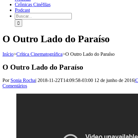
Crônicas Cinéfilas
Podcast
O Outro Lado do Paraíso
Início
>
Crítica Cinematográfica
>
O Outro Lado do Paraíso
O Outro Lado do Paraíso
Por
Sonia Rocha
|
2018-11-22T14:09:58-03:00
12 de junho de 2016
|
C
Comentários