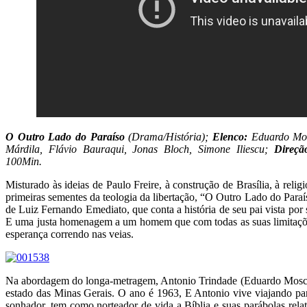
O Outro Lado do Paraíso
(Drama/História);
Elenco:
Eduardo Mo
Márdila, Flávio Bauraqui, Jonas Bloch, Simone Iliescu;
Direç
100Min.
Misturado às ideias de Paulo Freire, à construção de Brasília, à reli
primeiras sementes da teologia da libertação, “O Outro Lado do Para
de Luiz Fernando Emediato, que conta a história de seu pai vista por
E uma justa homenagem a um homem que com todas as suas limitações
esperança correndo nas veias.
Na abordagem do longa-metragem, Antonio Trindade (Eduardo Mosc
estado das Minas Gerais. O ano é 1963, E Antonio vive viajando para
sonhador, tem como norteador de vida a Bíblia e suas parábolas relat