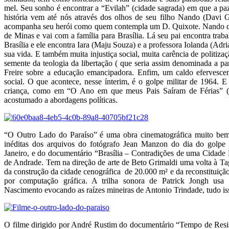
mel. Seu sonho é encontrar a “Evilah” (cidade sagrada) em que a paz 
história vem até nós através dos olhos de seu filho Nando (Davi
acompanha seu herói como quem contempla um D. Quixote. Nando de
de Minas e vai com a família para Brasília. Lá seu pai encontra traba
Brasília e ele encontra Iara (Maju Souza) e a professora Iolanda (Adr
sua vida. E também muita injustiça social, muita carência de politiza
semente da teologia da libertação ( que seria assim denominada a par
Freire sobre a educação emancipadora. Enfim, um caldo efervesce
social. O que acontece, nesse ínterim, é o golpe militar de 1964. E
criança, como em “O Ano em que meus Pais Saíram de Férias” (
acostumado a abordagens políticas.
“O Outro Lado do Paraíso” é uma obra cinematográfica muito bem 
inéditas dos arquivos do fotógrafo Jean Manzon do dia do golpe 
Janeiro, e do documentário “Brasília – Contradições de uma Cidad
de Andrade. Tem na direção de arte de Beto Grimaldi uma volta à Tag
da construção da cidade cenográfica de 20.000 m² e da reconstituição
por computação gráfica. A trilha sonora de Patrick Jongh usa
Nascimento evocando as raízes mineiras de Antonio Trindade, tudo isso
O filme dirigido por André Rustim do documentário “Tempo de Resi