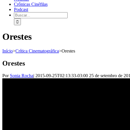
Crônicas Cinéfilas
Podcast
Orestes
Início
>
Crítica Cinematográfica
>
Orestes
Orestes
Por
Sonia Rocha
|
2015-09-25T02:13:33-03:00
25 de setembro de 20