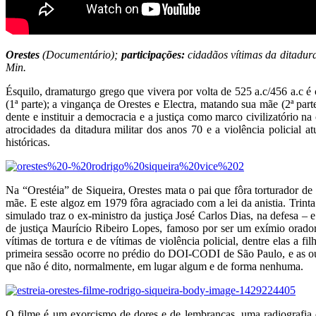
Orestes
(Documentário);
participações:
cidadãos vítimas da ditadura
Min.
Ésquilo, dramaturgo grego que vivera por volta de 525 a.c/456 a.c é 
(1ª parte); a vingança de Orestes e Electra, matando sua mãe (2ª part
dente e instituir a democracia e a justiça como marco civilizatório na
atrocidades da ditadura militar dos anos 70 e a violência policial a
históricas.
Na “Orestéia” de Siqueira, Orestes mata o pai que fôra torturador de
mãe. E este algoz em 1979 fôra agraciado com a lei da anistia. Trint
simulado traz o ex-ministro da justiça José Carlos Dias, na defesa – 
de justiça Maurício Ribeiro Lopes, famoso por ser um exímio orador
vítimas de tortura e de vítimas de violência policial, dentre elas a
primeira sessão ocorre no prédio do DOI-CODI de São Paulo, e as outr
que não é dito, normalmente, em lugar algum e de forma nenhuma.
O filme é um exorcismo de dores e de lembranças, uma radiografia