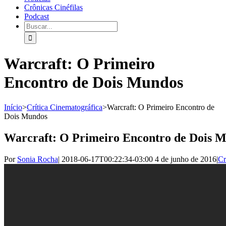
Crônicas Cinéfilas
Podcast
Warcraft: O Primeiro
Encontro de Dois Mundos
Início
>
Crítica Cinematográfica
>
Warcraft: O Primeiro Encontro de
Dois Mundos
Warcraft: O Primeiro Encontro de Dois 
Por
Sonia Rocha
|
2018-06-17T00:22:34-03:00
4 de junho de 2016
|
Cr