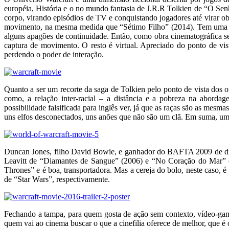
européia, História e o no mundo fantasia de J.R.R Tolkien de “O S
corpo, virando episódios de TV e conquistando jogadores até virar 
movimento, na mesma medida que “Sétimo Filho” (2014). Tem uma histó
alguns apagões de continuidade. Então, como obra cinematográfica se 
captura de movimento. O resto é virtual. Apreciado do ponto de vi
perdendo o poder de interação.
Quanto a ser um recorte da saga de Tolkien pelo ponto de vista dos o
como, a relação inter-racial – a distância e a pobreza na ab
possibilidade falsificada para inglês ver, já que as raças são as me
uns elfos desconectados, uns anões que não são um clã. Em suma, uma 
Duncan Jones, filho David Bowie, e ganhador do BAFTA 2009 de diretor
Leavitt de “Diamantes de Sangue” (2006) e “No Coração do Mar” (2
Thrones” e é boa, transportadora. Mas a cereja do bolo, neste caso,
de “Star Wars”, respectivamente.
Fechando a tampa, para quem gosta de ação sem contexto, vídeo-games
quem vai ao cinema buscar o que a cinefilia oferece de melhor, que é