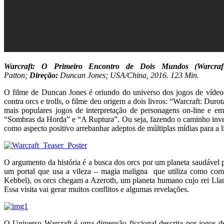
Warcraft: O Primeiro Encontro de Dois Mundos (Warcra
Patton;
Direção:
Duncan Jones; USA/China, 2016. 123 Min.
O filme de Duncan Jones é oriundo do universo dos jogos de víde
contra orcs e trolls, o filme deu origem a dois livros: “Warcraft: Dur
mais populares jogos de interpretação de personagens on-line e 
“Sombras da Horda” e “A Ruptura”. Ou seja, fazendo o caminho invers
como aspecto positivo arrebanhar adeptos de múltiplas mídias para a li
O argumento da história é a busca dos orcs por um planeta saudável 
um portal que usa a vileza – magia maligna que utiliza como com
Kebbel), os orcs chegam a Azeroth, um planeta humano cujo rei Lla
Essa visita vai gerar muitos conflitos e algumas revelações.
O Universo Warcraft é uma dimensão ficcional descrita por jogos de