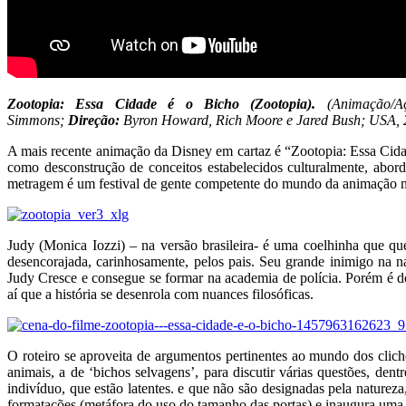
Zootopia: Essa Cidade é o Bicho (Zootopia).
(Animação/A
Simmons;
Direção:
Byron Howard, Rich Moore e Jared Bush; USA, 
A mais recente animação da Disney em cartaz é “Zootopia: Essa Cida
como desconstrução de conceitos estabelecidos culturalmente, aborda
metragem é um festival de gente competente do mundo da animação
Judy (Monica Iozzi) – na versão brasileira- é uma coelhinha que qu
desencorajada, carinhosamente, pelos pais. Seu grande inimigo na na
Judy Cresce e consegue se formar na academia de polícia. Porém é de
aí que a história se desenrola com nuances filosóficas.
O roteiro se aproveita de argumentos pertinentes ao mundo dos clic
animais, a de ‘bichos selvagens’, para discutir várias questões, den
indivíduo, que estão latentes. e que não são designadas pela natureza
formatações (metáfora do uso do tamanho das portas) e inaugura uma a