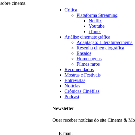
 sobre cinema.
Crítica
Plataforma Streaming
Netflix
Youtube
iTunes
Análise cinematográfica
Adaptação: Literatura/cinema
Resenha cinematográfica
Ensaios
Homenagens
Filmes raros
Recomendados
Mostras e Festivais
Entrevistas
Notícias
Crônicas Cinéfilas
Podcast
Newsletter
Quer receber notícias do site Cinema & M
E-mail: