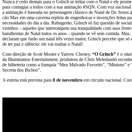
Nunca é cedo demais para o Grinch se irritar com o Natal e ele prome
para contagiar a todos com a sua animação #SQN. Com voz nacional
a animação é baseada no personagem clássico de Natal de Dr. Seuss 
cão Max em uma caverna repleta de engenhocas e invenções feitas pa
necessidades do dia a dia. Rabugento, Grinch só faz questão de socia
vizinhos – aqueles que interrompem sua tranquilidade com suas festivi
barulhentas de Natal todos os anos – quando se vê sem comida. Mas,
declaram que farão um natal três vezes maior, Grinch percebe que só
de ter paz e silêncio: ele vai roubar o Natal!
Com direção de Scott Mosier e Yarrow Cheney,
“O Grinch”
é o oita
da Illumination Entertainment, produtora de Chris Meledandri reconh
de bilheteria como a franquia “Meu Malvado Favorito”, “Minions” e 
Secreta dos Bichos”.
A estreia está prevista para
8 de novembro
em circuito nacional. Confi