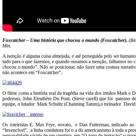
Foxcatcher – Uma história que chocou o mundo (Foxcatcher).
(Bi
Min.
A isenção é alguma coisa almejada, e até perseguida pelo ser human
tudo para o que fazemos, e quando ousamos a isenção, falhamos no co
chocou o mundo”. Não se posicionar, não fazer uma costura narrativ
não acontece em “Foxcatcher”.
O filme conta a história real da tragédia na vida dos irmãos Mark e Da
poderoso, John Eleuthère Du Pont, (Steve carell) que foi patrono de
equipe, o lutador Mark Schultz (Channing Tatum),o treinador David 
Os roteiristas E. Max Frye, novato, e Dan Futterman, indicado ao
“Invencível”, a linha condutora foi o a do americanismo à toda a pro
personalidade vívida de um cientista, em “O jogo de imitação” o prazer