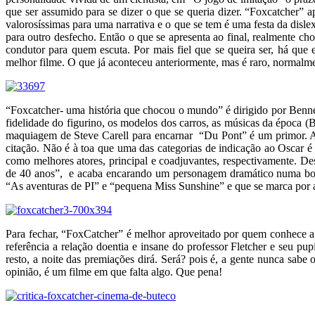
que ser assumido para se dizer o que se queria dizer. “Foxcatcher” a
valorosíssimas para uma narrativa e o que se tem é uma festa da disle
para outro desfecho. Então o que se apresenta ao final, realmente c
condutor para quem escuta. Por mais fiel que se queira ser, há que 
melhor filme. O que já aconteceu anteriormente, mas é raro, normalme
“Foxcatcher- uma história que chocou o mundo” é dirigido por Benne
fidelidade do figurino, os modelos dos carros, as músicas da época
maquiagem de Steve Carell para encarnar “Du Pont” é um primor. A
citação. Não é à toa que uma das categorias de indicação ao Oscar 
como melhores atores, principal e coadjuvantes, respectivamente. De
de 40 anos”, e acaba encarando um personagem dramático numa boa,
“As aventuras de PI” e “pequena Miss Sunshine” e que se marca por 
Para fechar, “FoxCatcher” é melhor aproveitado por quem conhece a h
referência a relação doentia e insane do professor Fletcher e seu p
resto, a noite das premiações dirá. Será? pois é, a gente nunca sabe
opinião, é um filme em que falta algo. Que pena!