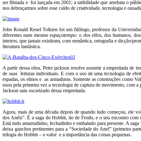
ser filmada e foi lançada em 2001; a tatibilidade que arrebata o públ
nos debruçarmos sobre esse caldo de criatividade, tecnologia e ousadi
John Ronald Reuel Tolkien foi um filólogo, professor da Universidad
diferentes num mesmo e
spaçotempo:
o dos elfos, dos humanos, dos
inteiros, que jamais existiram, com semântica, ortografia e dicção/p
literatura fantástica.
A partir dessa obra, Peter jackson resolve assumir a empreitada de im
de suas leituras individuais. E com o uso de uma tecnologia de efeit
espadas, os elmos e as armaduras. Somente as construções como Valf
usou pela primeira vez a tecnologia de captura de movimento, com a
Jackson saiu oscarizado dessa empreitada.
Agora, mais de uma década depois de quando tudo começou, ele volta 
dos Anéis”. É a saga do Hobbit, tio de Frodo, e o seu encontro com u
Está tudo amarradinho, fechadinho e embalado para presente. A saga 
deixa ganchos pertinentes para a “Sociedade do Anel” (primeira part
trilogia do Hobbit – o valor e a importância das coisas pequenas.