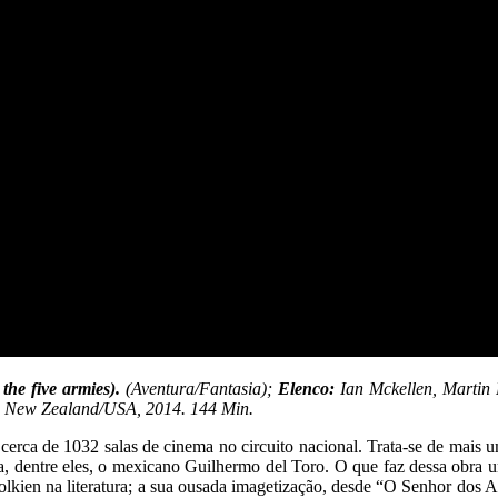
 the five armies).
(Aventura/Fantasia);
Elenco:
Ian Mckellen, Martin
; New Zealand/USA, 2014. 144 Min.
erca de 1032 salas de cinema no circuito nacional. Trata-se de mais um
ira, dentre eles, o mexicano Guilhermo del Toro. O que faz dessa obra
Tolkien na literatura; a sua ousada imagetização, desde “O Senhor dos A