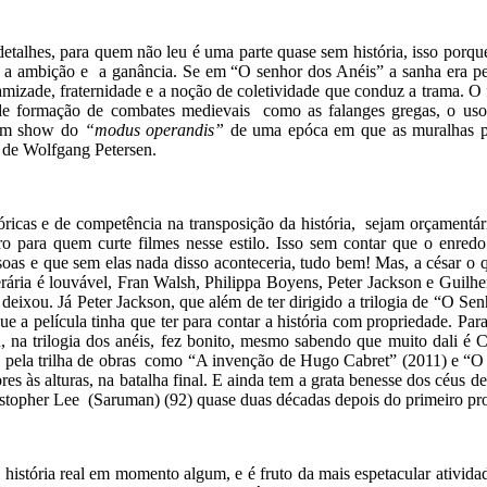
etalhes, para quem não leu é uma parte quase sem história, isso porque
é a ambição e a ganância. Se em “O senhor dos Anéis” a sanha era pel
 amizade, fraternidade e a noção de coletividade que conduz a trama. O
a de formação de combates medievais como as falanges gregas, o uso
i um show do
“modus operandis”
de uma epóca em que as muralhas p
) de Wolfgang Petersen.
tóricas e de competência na transposição da história, sejam orçamentá
para quem curte filmes nesse estilo. Isso sem contar que o enredo
as e que sem elas nada disso aconteceria, tudo bem! Mas, a césar o qu
erária é louvável, Fran Walsh, Philippa Boyens, Peter Jackson e Guilhe
n deixou. Já Peter Jackson, que além de ter dirigido a trilogia de “O S
e a película tinha que ter para contar a história com propriedade. Par
 na trilogia dos anéis, fez bonito, mesmo sabendo que muito dali é C
vel pela trilha de obras como “A invenção de Hugo Cabret” (2011) e “O
 às alturas, na batalha final. E ainda tem a grata benesse dos céus de
stopher Lee (Saruman) (92) quase duas décadas depois do primeiro pro
 história real em momento algum, e é fruto da mais espetacular ativid