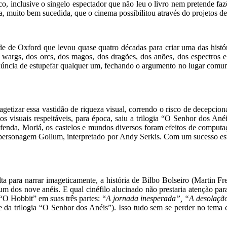
ico, inclusive o singelo espectador que não leu o livro nem pretende faz
a, muito bem sucedida, que o cinema possibilitou através do projetos de
e de Oxford que levou quase quatro décadas para criar uma das históri
 wargs, dos orcs, dos magos, dos dragões, dos anões, dos espectros e
ronúncia de estupefar qualquer um, fechando o argumento no lugar comu
agetizar essa vastidão de riqueza visual, correndo o risco de decepcion
os visuais respeitáveis, para época, saiu a trilogia “O Senhor dos Ané
enda, Moriá, os castelos e mundos diversos foram efeitos de computaçã
 personagem Gollum, interpretado por Andy Serkis. Com um sucesso estr
para narrar imageticamente, a história de Bilbo Bolseiro (Martin Free
m dos nove anéis. E qual cinéfilo alucinado não prestaria atenção para
“O Hobbit” em suas três partes: “
A jornada inesperada”, “A desolaç
e da trilogia “O Senhor dos Anéis”). Isso tudo sem se perder no tema