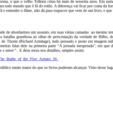
inema, o que o velho Tolkien criou há mais de sessenta anos. Em suma
para todo mundo que é fã do estilo. A diferença vai ficar por conta da
fã e entender o filme, não dá para esquecer que vem de um livro, e que 
dade de abordarmos um assunto, em suas várias camadas ao mesmo tempo
Da batalha grandiosa ao olhar de perscrutação da verdade de Bilbo, 
de Thorin (Richard Armitage), tudo pensado e posto em imagem milimet
meiras falas dele na primeira parte “A jornada inesperada”, em que d
ade e amor”.
E deus mora nos detalhes, simples assim.
blico muito maior do que os livros puderam alcançar. Visto desse lugar