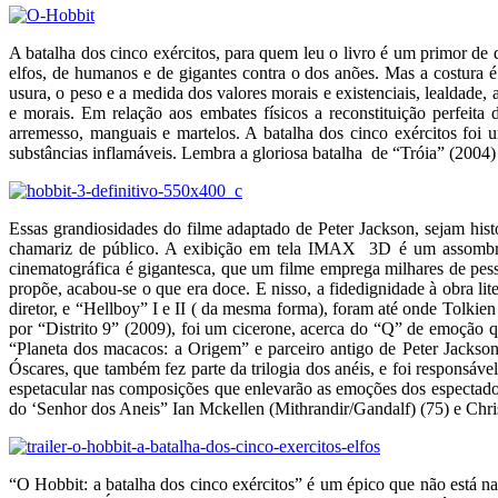
A batalha dos cinco exércitos, para quem leu o livro é um primor de d
elfos, de humanos e de gigantes contra o dos anões. Mas a costura 
usura, o peso e a medida dos valores morais e existenciais, lealdade,
e morais. Em relação aos embates físicos a reconstituição perfeit
arremesso, manguais e martelos. A batalha dos cinco exércitos fo
substâncias inflamáveis. Lembra a gloriosa batalha de “Tróia” (2004
Essas grandiosidades do filme adaptado de Peter Jackson, sejam his
chamariz de público. A exibição em tela IMAX 3D é um assombro 
cinematográfica é gigantesca, que um filme emprega milhares de pesso
propõe, acabou-se o que era doce. E nisso, a fidedignidade à obra lit
diretor, e “Hellboy” I e II ( da mesma forma), foram até onde Tolkie
por “Distrito 9” (2009), foi um cicerone, acerca do “Q” de emoção qu
“Planeta dos macacos: a Origem” e parceiro antigo de Peter Jackson,
Óscares, que também fez parte da trilogia dos anéis, e foi responsá
espetacular nas composições que enlevarão as emoções dos espectadores
do ‘Senhor dos Aneis” Ian Mckellen (Mithrandir/Gandalf) (75) e Chri
“O Hobbit: a batalha dos cinco exércitos” é um épico que não está na