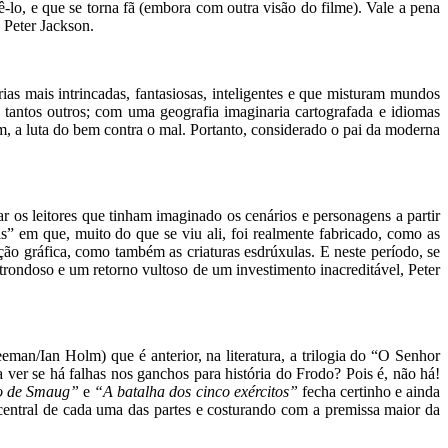
ê-lo, e que se torna fã (embora com outra visão do filme). Vale a pena
 Peter Jackson.
as mais intrincadas, fantasiosas, inteligentes e que misturam mundos
 tantos outros; com uma geografia imaginaria cartografada e idiomas
m, a luta do bem contra o mal. Portanto, considerado o pai da moderna
ar os leitores que tinham imaginado os cenários e personagens a partir
is” em que, muito do que se viu ali, foi realmente fabricado, como as
o gráfica, como também as criaturas esdrúxulas. E neste período, se
ondoso e um retorno vultoso de um investimento inacreditável, Peter
man/Ian Holm) que é anterior, na literatura, a trilogia do “O Senhor
 ver se há falhas nos ganchos para história do Frodo? Pois é, não há!
ão de Smaug”
e
“A batalha dos cinco exércitos”
fecha certinho e ainda
 central de cada uma das partes e costurando com a premissa maior da