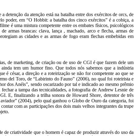
 a detenção da atenção está na batalha entre dos exércitos de orcs, de
o poder, em “O Hobbit: a batalha dos cinco exércitos” é a cobiça, a
 filme é uma mistura competente entre os embates físicos, psicológicos
 de armas brancas: clava, lança , machado, arco e flecha, armas de
rotegiam as cidades e as armas de fogo eram flechas embebidas em
rias, de marketing, de criação ou de uso de CGI é que fazem dele um
 ainda tem um humor fino. Que todos nós sabemos que a indústria
e é césar, a direção e a roteirização se não for competente ao que se
rmo del Toro, de “Labirinto do Fauno” (2006), no qual foi roteirista e
enhor dos Anéis”, sendo oscarizado por tal e indicado ao mesmo prêmio
a fechar a tampa das tecnicalidades, a fotografia de Andrew Lesnie de
GI. E, finalizando a trilha sonora de Howard Shore, detentor de três
 aviador” (2004), pelo qual ganhou o Globo de Ouro da categoria, foi
 contar com as participações dos dois mais velhos integrantes da trupe
jeto.
ade de criatividade que o homem é capaz de produzir através do uso da