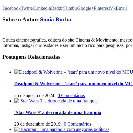
Facebook
Twitter
Linkedin
Reddit
Tumblr
Google+
Pinterest
Vk
Email
Sobre o Autor:
Sonia Rocha
Crítica cinematográfica, editora do site Cinema & Movimento, mestre
informar, instigar curiosidades e ser um nicho rico para pesquisas, po
Postagens Relacionadas
Deadpool & Wolverine – ‘start’ para um novo nível do M
25 de agosto de 2024
|
0 Comentários
‘Star Wars 9’ a derrocada de uma franquia
29 de dezembro de 2019
|
0 Comentários