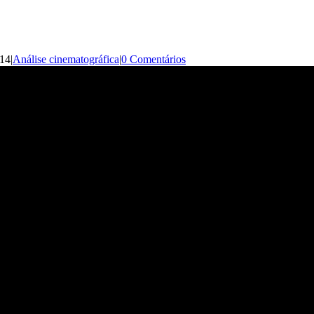
014
|
Análise cinematográfica
|
0 Comentários