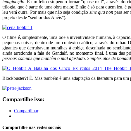
imaginação.
É um feito estupendo tornar “quase real”, através do c
trilogia, que é parte de uma obra maior. E não é só para quem leu, é 
leu verá outra. Por mais que não seja condição
sine qua non
para ser 
projeto desde “senhor dos Anéis”).
O filme é, simplesmente, uma ode a inventividade humana, à capaci
pequenas coisas, dentro de um contexto caótico, através do olhar. 
gigantes que derrubavam muralhas à cobiça desenhada no semblante 
ainda arredonda a fala de Gandalf, no momento final, à uma das pri
pessoas comuns que mantém o mal afastado. Simples atos de bond
Blockbuster?! É. Mas também é uma adaptação da literatura para um pú
Compartilhe isso:
Compartilhar
Compartilhe nas redes sociais